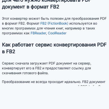
Для чего нужно конвертировать PDF
документ в формат FB2
Этот конвертер может быть полезен для преобразования PDF
в формат FB2. Формат
FB2 (FictionBook)
используется во
многих программах для чтения книг, например в таких
программах как
FBReader
,
CoolReader
Как работает сервис конвертирования PDF
в FB2
Сервис сначала загружает PDF документ на сервер,
конвертирует его в FB2 и предоставляет ссылку для
скачивания готового файла.
Преобразование не всегда проходит идеально. FB2 документ
может не всегда выглядеть так как исходный PDF файл. Это
зависит от качества исходного PDF файла.
Преимущества сервиса