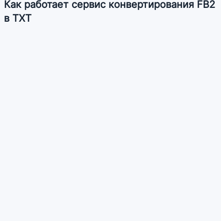
Как работает сервис конвертирования FB2
в TXT
Сервис сначала загружает FB2 документ на сервер,
конвертирует его в TXT и предоставляет ссылку для
скачивания готового файла.
Преимущества сервиса
Позволяет конвертировать документы FB2 в формат TXT
без установки дополнительных программ.
Позволяет загружать сразу несколько файлов
Похожие сервисы
TXT в FB2 - Конвертировать TXT в FB2
Делаю полезные онлайн конвертеры и сервисы