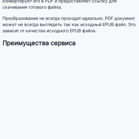
конвертирует его в PDF и предоставляет ссылку для
скачивания готового файла.
Преобразование не всегда проходит идеально. PDF документ
может не всегда выглядеть так как исходный EPUB файл. Это
зависит от качества исходного EPUB файла.
Преимущества сервиса
Позволяет конвертировать документы EPUB в формат PDF
без установки дополнительных программ.
Позволяет загружать сразу несколько файлов
Похожие сервисы
PDF в EPUB - Конвертировать PDF в EPUB
Делаю полезные онлайн конвертеры и сервисы
info@jpg2pdf.ru