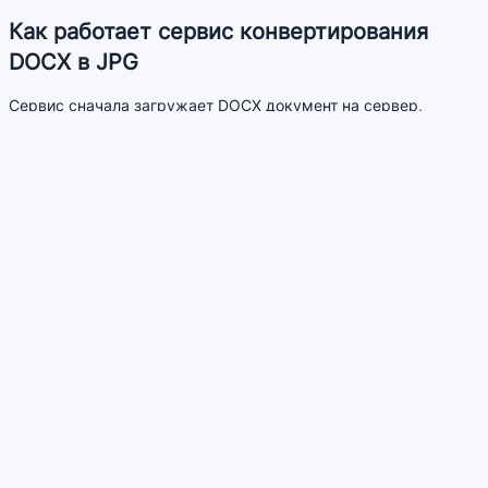
Как работает сервис конвертирования
DOCX в JPG
Сервис сначала загружает DOCX документ на сервер,
конвертирует каждую его страницу в JPG и предоставляет
ссылки для скачивания.
Преимущества сервиса
Позволяет конвертировать документы DOCX постранично
в популярный формат JPG без установки дополнительных
программ.
Позволяет загружать сразу несколько файлов
Похожие сервисы
JPG в DOCX - Конвертировать JPG в DOCX