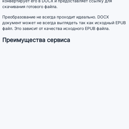
конвертирует его в DOCX и предоставляет ссылку для
скачивания готового файла.
Преобразование не всегда проходит идеально. DOCX
документ может не всегда выглядеть так как исходный EPUB
файл. Это зависит от качества исходного EPUB файла.
Преимущества сервиса
Позволяет конвертировать документы EPUB в формат
DOCX без установки дополнительных программ.
Позволяет загружать сразу несколько файлов
Похожие сервисы
DOCX в EPUB - Конвертировать DOCX в EPUB
Делаю полезные онлайн конвертеры и сервисы
info@jpg2pdf.ru