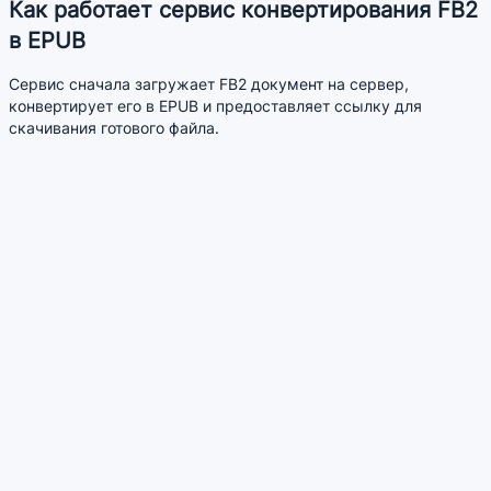
Как работает сервис конвертирования FB2
в EPUB
Сервис сначала загружает FB2 документ на сервер,
конвертирует его в EPUB и предоставляет ссылку для
скачивания готового файла.
Преобразование не всегда проходит идеально. EPUB
документ может не всегда выглядеть так как исходный FB2
файл. Это зависит от качества исходного FB2 файла.
Преимущества сервиса
Позволяет конвертировать документы FB2 в формат EPUB
без установки дополнительных программ.
Позволяет загружать сразу несколько файлов
Похожие сервисы
EPUB в FB2 - Конвертировать EPUB в FB2