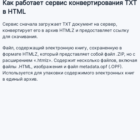
Как работает сервис конвертирования TXT
в HTML
Сервис сначала загружает TXT документ на сервер,
конвертирует его в архив HTMLZ и предоставляет ссылку
для скачивания.
Файл, содержащий электронную книгу, сохраненную в
формате HTMLZ, который представляет собой файл .ZIP, но с
расширением «.htmlz». Содержит несколько файлов, включая
файлы .HTML, изображения и файл metadata.opf (.OPF).
Используется для упаковки содержимого электронных книг
в единый архив.
Преобразование не всегда проходит идеально. HTML
документ может не всегда выглядеть так как исходный TXT
файл. Форматирование может быть значительно изменено.
Преимущества сервиса
Позволяет конвертировать документы TXT в формат
HTML без установки дополнительных программ.